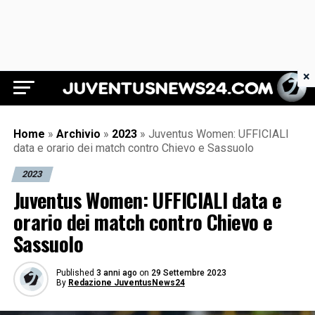
×
Juventus News 24
Home
»
Archivio
»
2023
»
Juventus Women: UFFICIALI
data e orario dei match contro Chievo e Sassuolo
2023
Juventus Women: UFFICIALI data e
orario dei match contro Chievo e
Sassuolo
Published
3 anni ago
on
29 Settembre 2023
By
Redazione JuventusNews24