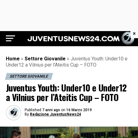
×
Juventus News 24
Home
»
Settore Giovanile
»
Juventus Youth: Under10 e
Under12 a Vilnius per l’Ateitis Cup – FOTO
SETTORE GIOVANILE
Juventus Youth: Under10 e Under12
a Vilnius per l’Ateitis Cup – FOTO
Published
7 anni ago
on
16 Marzo 2019
By
Redazione JuventusNews24