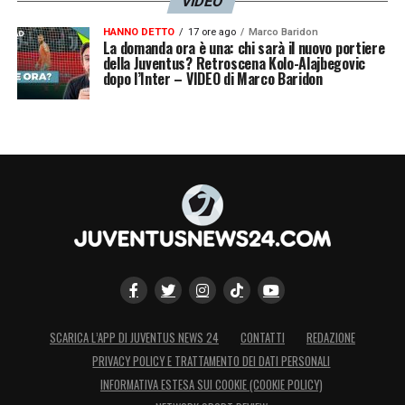
VIDEO
HANNO DETTO
17 ore ago
Marco Baridon
La domanda ora è una: chi sarà il nuovo portiere
della Juventus? Retroscena Kolo-Alajbegovic
dopo l’Inter – VIDEO di Marco Baridon
SCARICA L’APP DI JUVENTUS NEWS 24
CONTATTI
REDAZIONE
PRIVACY POLICY E TRATTAMENTO DEI DATI PERSONALI
INFORMATIVA ESTESA SUI COOKIE (COOKIE POLICY)