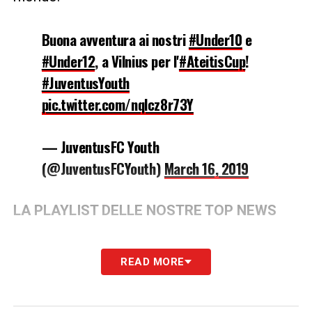
Buona avventura ai nostri
#Under10
e
#Under12
, a Vilnius per l'
#AteitisCup
!
#JuventusYouth
pic.twitter.com/nqlcz8r73Y
— JuventusFC Youth
(@JuventusFCYouth)
March 16, 2019
LA PLAYLIST DELLE NOSTRE TOP NEWS
READ MORE