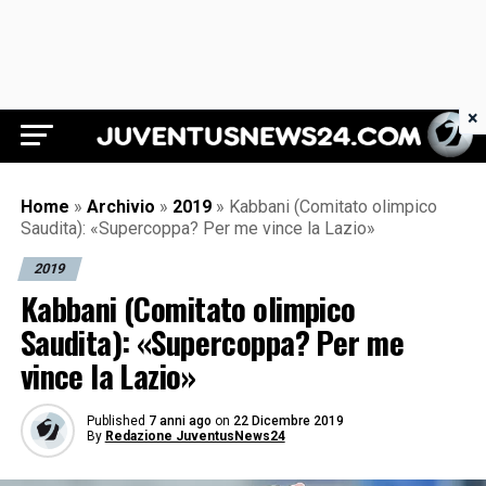
×
Juventus News 24
Home
»
Archivio
»
2019
»
Kabbani (Comitato olimpico
Saudita): «Supercoppa? Per me vince la Lazio»
2019
Kabbani (Comitato olimpico
Saudita): «Supercoppa? Per me
vince la Lazio»
Published
7 anni ago
on
22 Dicembre 2019
By
Redazione JuventusNews24