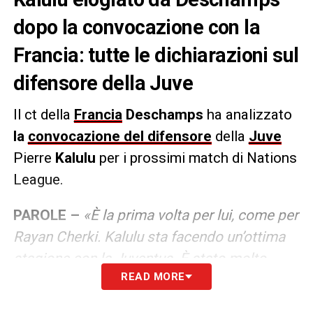
dopo la convocazione con la
Francia: tutte le dichiarazioni sul
difensore della Juve
Il ct della
Francia
Deschamps
ha analizzato
la
convocazione del difensore
della
Juve
Pierre
Kalulu
per i prossimi match di Nations
League.
PAROLE –
«È la prima volta per lui, come per
Rayan Cherki. Kalulu sta facendo un’ottima
stagione con la Juventus. È stato molto
READ MORE
bravo anche con il Milan. Ha la capacità di
essere utilizzato in due ruoli: alla Juventus