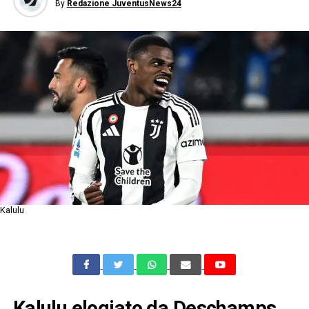
By
Redazione JuventusNews24
Kalulu
Kalulu elogiato da Deschamps