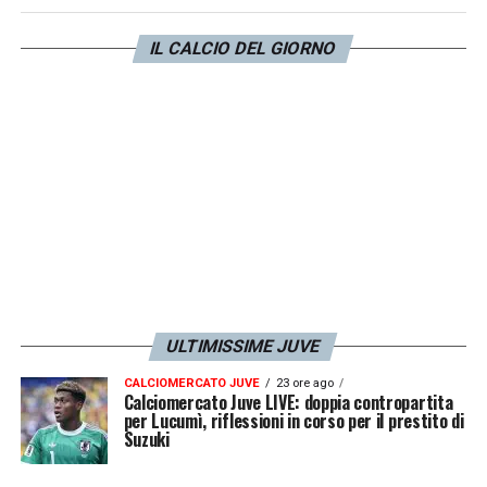
gioca più in una difesa a tre ma può anche
fare il terzino destro. Lo seguiamo da un po’,
IL CALCIO DEL GIORNO
la sua chiamata è più o meno legata alle
assenze in difesa, ma ho anche in mente di
poter dare una scossa, di trarre
insegnamenti per me, per lo staff, anche in
vista delle scadenze future. Poi spetterà a
loro dare delle conferme, c’è sempre molta
concorrenza. Dopo l’infortunio, che lo ha
davvero penalizzato e rallentato, ha trovato
ULTIMISSIME JUVE
un ottimo livello».
CALCIOMERCATO JUVE
23 ore ago
Calciomercato Juve LIVE: doppia contropartita
LA PLAYLIST DELLE NOSTRE TOP NEWS
per Lucumì, riflessioni in corso per il prestito di
Suzuki