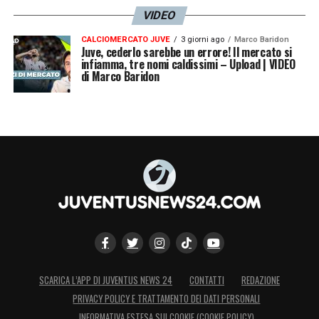
VIDEO
CALCIOMERCATO JUVE
3 giorni ago
Marco Baridon
Juve, cederlo sarebbe un errore! Il mercato si
infiamma, tre nomi caldissimi – Upload | VIDEO
di Marco Baridon
SCARICA L’APP DI JUVENTUS NEWS 24
CONTATTI
REDAZIONE
PRIVACY POLICY E TRATTAMENTO DEI DATI PERSONALI
INFORMATIVA ESTESA SUI COOKIE (COOKIE POLICY)