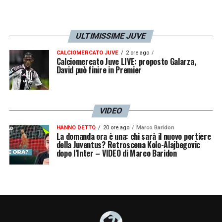
sabato 11 novembre alle ore 18:00 all’Allianz
Stadium. Sempre titolare nelle gare di
ottobre, Moise ha offerto prestazioni
ULTIMISSIME JUVE
convincenti contro Atalanta, Torino, Milan e
CALCIOMERCATO JUVE
2 ore ago
Calciomercato Juve LIVE: proposto Galarza,
Hellas Verona, convincendo anche i tifosi. E
David può finire in Premier
il premio ne è il riconoscimento».
LA PLAYLIST DELLE NOSTRE TOP NEWS
VIDEO
HANNO DETTO
20 ore ago
Marco Baridon
La domanda ora è una: chi sarà il nuovo portiere
della Juventus? Retroscena Kolo-Alajbegovic
dopo l’Inter – VIDEO di Marco Baridon