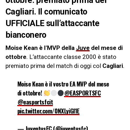
Cagliari. Il comunicato
UFFICIALE sull’attaccante
bianconero
Moise Kean è l’MVP della
Juve
del mese di
ottobre
. L’attaccante classe 2000 è stato
premiato prima del match di oggi col
Cagliari
.
Moise Kean è il vostro EA MVP del mese
di ottobre!
@EASPORTSFC
@easportsfcit
pic.twitter.com/0NXLyiGl1E
— JuventusFC (@juventusfc)