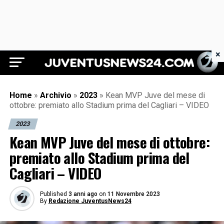
×
Juventus News 24
Home
»
Archivio
»
2023
»
Kean MVP Juve del mese di
ottobre: premiato allo Stadium prima del Cagliari – VIDEO
2023
Kean MVP Juve del mese di ottobre:
premiato allo Stadium prima del
Cagliari – VIDEO
Published
3 anni ago
on
11 Novembre 2023
By
Redazione JuventusNews24