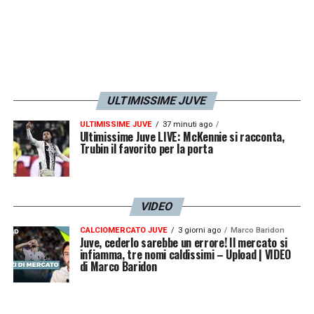
lavoro sodo: mi ha sempre dato ottimi
consigli».
LA PLAYLIST DELLE NOSTRE TOP NEWS
ULTIMISSIME JUVE
ULTIMISSIME JUVE
37 minuti ago
Ultimissime Juve LIVE: McKennie si racconta,
Trubin il favorito per la porta
VIDEO
CALCIOMERCATO JUVE
3 giorni ago
Marco Baridon
Juve, cederlo sarebbe un errore! Il mercato si
infiamma, tre nomi caldissimi – Upload | VIDEO
di Marco Baridon