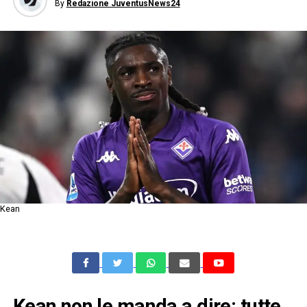
By
Redazione JuventusNews24
Kean
Kean non le manda a dire: tutte