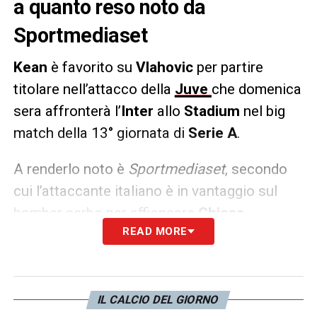
a quanto reso noto da
Sportmediaset
Kean
è favorito su
Vlahovic
per partire
titolare nell’attacco della
Juve
che domenica
sera affronterà l’
Inter
allo
Stadium
nel big
match della 13° giornata di
Serie A
.
A renderlo noto è
Sportmediaset
, secondo
cui l’attaccante italiano è in vantaggio sul
bomber serbo per affiancare
Chiesa
,
READ MORE
rivitalizzato dalla cura Italia e grande
protagonista contro
Macedonia del Nord
e
Ucraina
. Kean in Nazionale azzurra ha
giocato 10 minuti, mentre Vlahovic 95 con la
IL CALCIO DEL GIORNO