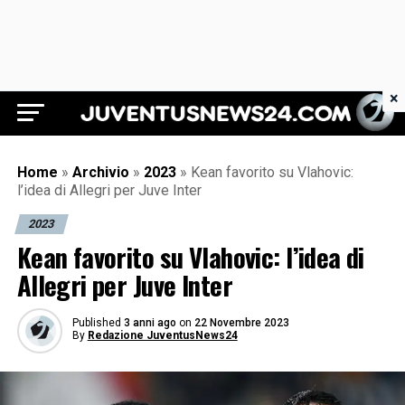
×
Juventus News 24
Home
»
Archivio
»
2023
»
Kean favorito su Vlahovic:
l’idea di Allegri per Juve Inter
2023
Kean favorito su Vlahovic: l’idea di
Allegri per Juve Inter
Published
3 anni ago
on
22 Novembre 2023
By
Redazione JuventusNews24