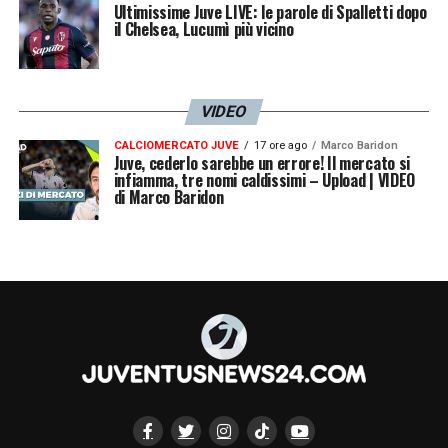
dirigenza ha poi detto che non avrebbe mai
Ultimissime Juve LIVE: le parole di Spalletti dopo
il Chelsea, Lucumì più vicino
più venduto un giocatore alla Juve. Erano
stufi che la Juve vincesse tutto e avesse i
giocatori migliori
».
VIDEO
CALCIOMERCATO JUVE
17 ore ago
Marco Baridon
LA PLAYLIST DELLE NOSTRE TOP NEWS
Juve, cederlo sarebbe un errore! Il mercato si
infiamma, tre nomi caldissimi – Upload | VIDEO
di Marco Baridon