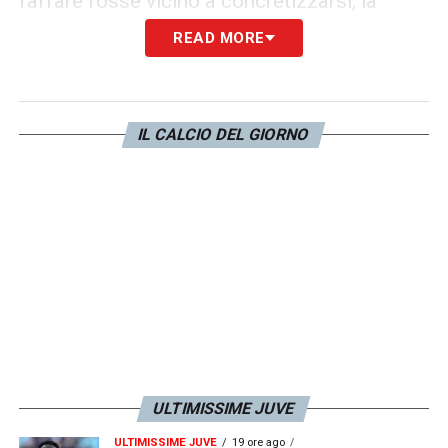
l’affare fosse vicino a concretizzarsi, la
Lazio
si è imputata e
ha fatto saltare
READ MORE
l’affare
. Il motivo è stato reso noto dal
diretto interessato attraverso queste parole.
IL CALCIO DEL GIORNO
PAROLE –
«
La Juve aveva Pogba, Tevez,
Morata e altri. Avevo concordato un
contratto di cinque anni. Mi dicevo che se
avessi lasciato la Lazio, sarebbe stato solo
per andare alla Juventus. La Juve aveva
provato di tutto. Ci abbiamo provato su tutti
i fronti. Ma tra Juve e Lazio era una guerra,
come tra Barcellona e Real Madrid. A un
certo punto (2011), la Lazio ha venduto
ULTIMISSIME JUVE
Stephan Lichtsteiner alla Juventus e la
ULTIMISSIME JUVE
19 ore ago