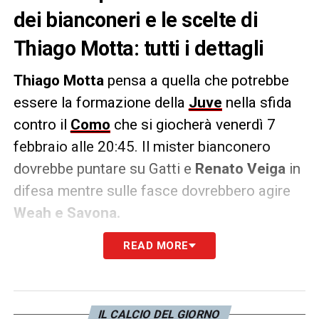
dei bianconeri e le scelte di
Thiago Motta: tutti i dettagli
Thiago Motta
pensa a quella che potrebbe
essere la formazione della
Juve
nella sfida
contro il
Como
che si giocherà venerdì 7
febbraio alle 20:45. Il mister bianconero
dovrebbe puntare su Gatti e
Renato Veiga
in
difesa mentre sulle fasce dovrebbero agire
Weah e Savona.
READ MORE
Kelly
, che si è allenatore oggi per la prima col
gruppo,
dovrebbe partire dalla panchina
pronto per dare una mano alla squadra
partita in corso.
IL CALCIO DEL GIORNO