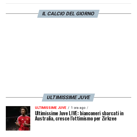
che può diventare obbligo più bonus
), con
IL CALCIO DEL GIORNO
qualche differenza solo sulle componenti
aggiuntive: c’è qualche bonus in più e una
percentuale sulla futura rivendita del 10%
.
LA PLAYLIST DELLE NOSTRE TOP NEWS
ULTIMISSIME JUVE
ULTIMISSIME JUVE
1 ora ago
Ultimissime Juve LIVE: bianconeri sbarcati in
Australia, cresce l’ottimismo per Zirkzee