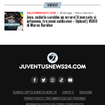
VIDEO
CALCIOMERCATO JUVE
23 ore ago
Marco Baridon
Juve, cederlo sarebbe un errore! Il mercato si
infiamma, tre nomi caldissimi – Upload | VIDEO
di Marco Baridon
SCARICA L’APP DI JUVENTUS NEWS 24
CONTATTI
REDAZIONE
PRIVACY POLICY E TRATTAMENTO DEI DATI PERSONALI
INFORMATIVA ESTESA SUI COOKIE (COOKIE POLICY)