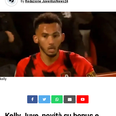
By
Redazione JuventusNews24
kelly
Kelly Juve, novità su bonus e