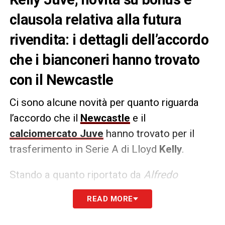
clausola relativa alla futura
rivendita: i dettagli dell’accordo
che i bianconeri hanno trovato
con il Newcastle
Ci sono alcune novità per quanto riguarda
l’accordo che il
Newcastle
e il
calciomercato Juve
hanno trovato per il
trasferimento in Serie A di Lloyd
Kelly
.
Stando a quanto riportato da
Alfredo
Pedullà
, infatti, sono confermate
READ MORE
sostanzialmente le cifre iniziali (
3 milioni
per il prestito e 14 per il diritto di riscatto