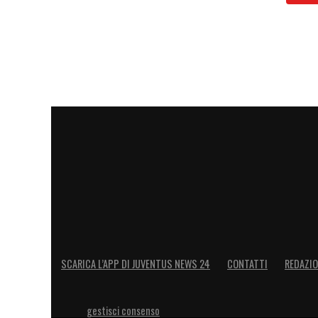
SCARICA L’APP DI JUVENTUS NEWS 24
CONTATTI
REDAZI
gestisci consenso