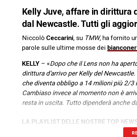
Kelly Juve, affare in dirittura 
dal Newcastle. Tutti gli aggi
Niccolò
Ceccarini
, su
TMW
, ha fornito 
parole sulle ultime mosse dei
bianconer
KELLY
– «
Dopo che il Lens non ha aperto
dirittura d’arrivo per Kelly del Newcastle. 
che diventa obbligo a 14 milioni più 2/3 m
Cambiaso invece al momento non è arriva
resta in uscita. Tutto dipenderà anche d
LA PLAYLIST DELLE NOSTRE TOP NEW
R