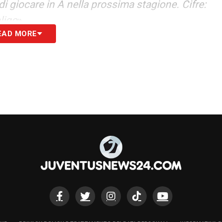
di giocare in A nella prossima stagione. Cifre:
ligo
».
EAD MORE
S