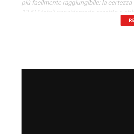
più facilmente raggiungibile: la certezza 
13,5M totali considerando prestito e obb
R
LA PLAYLIST DELLE NOSTRE TOP NEW