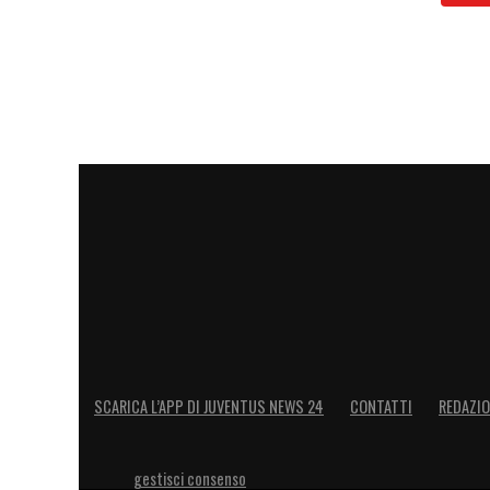
SCARICA L’APP DI JUVENTUS NEWS 24
CONTATTI
REDAZI
gestisci consenso