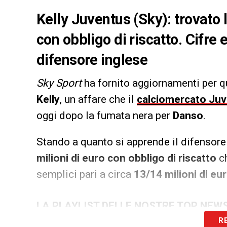
Kelly Juventus (Sky): trovato 
con obbligo di riscatto. Cifre 
difensore inglese
Sky Sport
ha fornito aggiornamenti per qu
Kelly
, un affare che il
calciomercato Ju
oggi dopo la fumata nera per
Danso
.
Stando a quanto si apprende il difensore
milioni di euro con obbligo di riscatto
ch
semplici pari a circa
13/14 milioni di eu
LA PLAYLIST DELLE NOSTRE TOP NEW
R