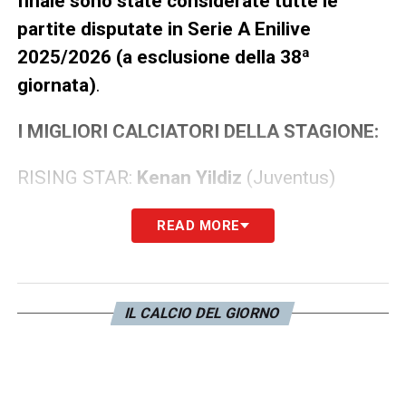
finale sono state considerate tutte le
partite disputate in Serie A Enilive
2025/2026 (a esclusione della 38ª
giornata)
.
I MIGLIORI CALCIATORI DELLA STAGIONE:
RISING STAR:
Kenan Yildiz
(Juventus)
MIGLIOR PORTIERE:
Mile Svilar
(Roma)
READ MORE
MIGLIOR DIFENSORE:
Marco
Palestra
(Cagliari)
IL CALCIO DEL GIORNO
MIGLIOR CENTROCAMPISTA:
Nico
Paz
(Como)