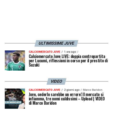
MIGLIOR ATTACCANTE:
Lautaro
Martinez
(Inter
LA PLAYLIST DELLE NOSTRE TOP NEWS
ULTIMISSIME JUVE
CALCIOMERCATO JUVE
1 ora ago
Calciomercato Juve LIVE: doppia contropartita
per Lucumì, riflessioni in corso per il prestito di
Suzuki
VIDEO
CALCIOMERCATO JUVE
2 giorni ago
Marco Baridon
Juve, cederlo sarebbe un errore! Il mercato si
infiamma, tre nomi caldissimi – Upload | VIDEO
di Marco Baridon