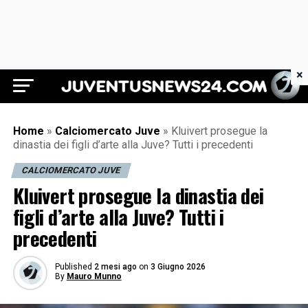
×
Juventus News 24
Home
»
Calciomercato Juve
»
Kluivert prosegue la
dinastia dei figli d’arte alla Juve? Tutti i precedenti
CALCIOMERCATO JUVE
Kluivert prosegue la dinastia dei
figli d’arte alla Juve? Tutti i
precedenti
Published
2 mesi ago
on
3 Giugno 2026
By
Mauro Munno