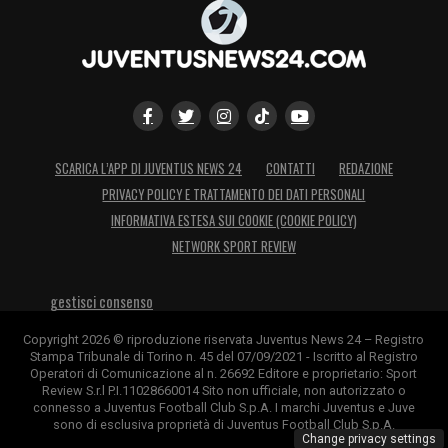
Khéphren che ha raccolto l’eredità di papà Lilian (in
bianconero dal 2001 al 2006). Prima di loro, la stessa
sorte era toccata alla famiglia
Vieri
: Roberto “Bob”
giocò a Torino nella stagione 1969-1970, mentre il
figlio Christian “Bobo” ne ereditò i colori nel 1996-
SCARICA L’APP DI JUVENTUS NEWS 24
CONTATTI
REDAZIONE
1997, conquistando lo Scudetto e la Coppa
PRIVACY POLICY E TRATTAMENTO DEI DATI PERSONALI
Intercontinentale. Con Kluivert, la Signora potrebbe
INFORMATIVA ESTESA SUI COOKIE (COOKIE POLICY)
presto aprire un nuovo capitolo di questa tradizione
NETWORK SPORT REVIEW
familiare.
gestisci consenso
LA PLAYLIST DELLE NOSTRE TOP NEWS
Copyright 2026 © riproduzione riservata Juventus News 24 – Registro
Stampa Tribunale di Torino n. 45 del 07/09/2021 - Iscritto al Registro
Operatori di Comunicazione al n. 26692 Editore e proprietario: Sport
Review S.r.l P.I.11028660014 Sito non ufficiale, non autorizzato o
connesso a Juventus Football Club S.p.A. I marchi Juventus e Juve
sono di esclusiva proprietà di Juventus Football Club S.p.A.
Change privacy settings