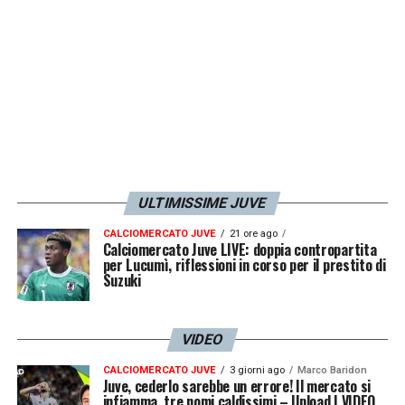
Abbiamo giocato più intelligentemente, è
stata una buona amichevole
».
LA PLAYLIST DELLE NOSTRE TOP NEWS
ULTIMISSIME JUVE
CALCIOMERCATO JUVE
21 ore ago
Calciomercato Juve LIVE: doppia contropartita
per Lucumì, riflessioni in corso per il prestito di
Suzuki
VIDEO
CALCIOMERCATO JUVE
3 giorni ago
Marco Baridon
Juve, cederlo sarebbe un errore! Il mercato si
infiamma, tre nomi caldissimi – Upload | VIDEO