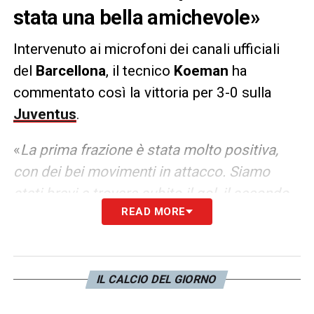
stata una bella amichevole»
Intervenuto ai microfoni dei canali ufficiali
del
Barcellona
, il tecnico
Koeman
ha
commentato così la vittoria per 3-0 sulla
Juventus
.
«
La prima frazione è stata molto positiva,
con dei bei movimenti in attacco. Siamo
stati bravi a trovare subito il gol, il secondo
READ MORE
realizzato da Antoine Griezmann per me non
era fuorigioco. Solo in alcuni momenti
abbiamo perso palla a centrocampo e
questo è pericoloso per i contropiedi della
IL CALCIO DEL GIORNO
Juventus, che aspettava queste situazioni.