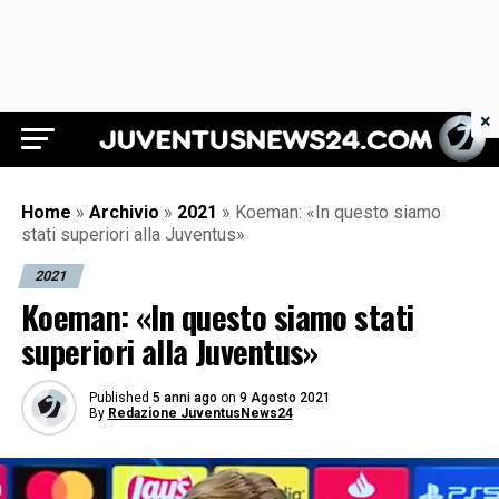
×
Juventus News 24
Home
»
Archivio
»
2021
»
Koeman: «In questo siamo
stati superiori alla Juventus»
2021
Koeman: «In questo siamo stati
superiori alla Juventus»
Published
5 anni ago
on
9 Agosto 2021
By
Redazione JuventusNews24