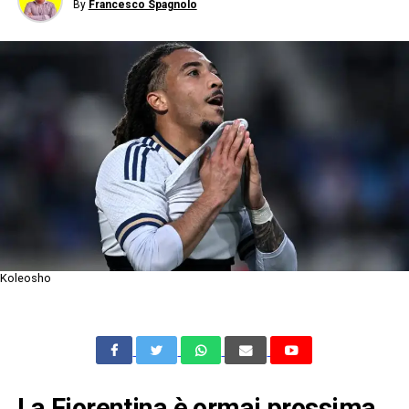
By
Francesco Spagnolo
Koleosho
La Fiorentina è ormai prossima