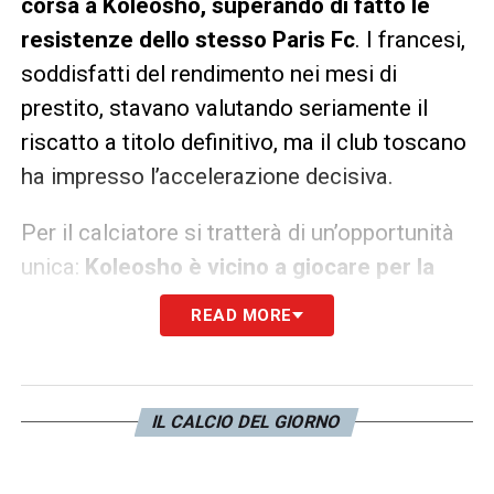
corsa a Koleosho, superando di fatto le
resistenze dello stesso Paris Fc
. I francesi,
soddisfatti del rendimento nei mesi di
prestito, stavano valutando seriamente il
riscatto a titolo definitivo, ma il club toscano
ha impresso l’accelerazione decisiva.
Per il calciatore si tratterà di un’opportunità
unica:
Koleosho è vicino a giocare per la
prima volta nel campionato italian
. La
READ MORE
Fiorentina sembra ormai aver sbaragliato la
concorrenza, pronta a regalare ai propri tifosi
un innesto di grande prospettiva per il
IL CALCIO DEL GIORNO
reparto offensivo.