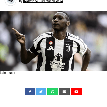
By
Redazione JuventusNews24
kolo muani