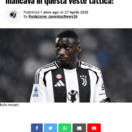
mancava in questa veste tattica!
Published
1 anno ago
on
27 Aprile 2025
By
Redazione JuventusNews24
kolo muani