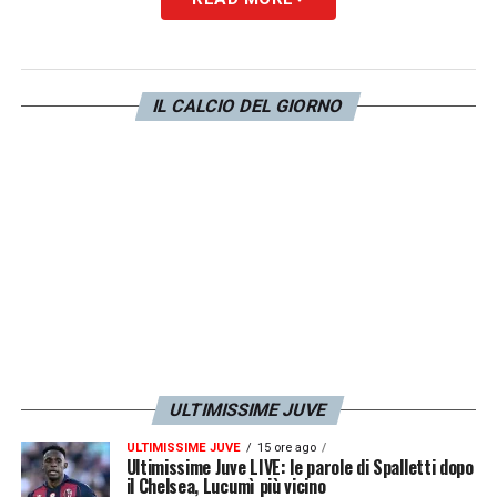
ruolo di
terminale offensivo
. L’assenza di
Dusan Vlahovic
lo posiziona forzatamente
in quella zona di campo. Questa
IL CALCIO DEL GIORNO
riproposizione mancava dallo scorso
16
marzo 2025
: il
3-0
contro la
Fiorentina
ha
segnato il canto del cigno dell’esperienza di
Thiago Motta sulla panchina bianconera.
LA PLAYLIST DELLE NOSTRE TOP NEWS
ULTIMISSIME JUVE
ULTIMISSIME JUVE
15 ore ago
Ultimissime Juve LIVE: le parole di Spalletti dopo
il Chelsea, Lucumì più vicino