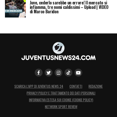
Juve, cederlo sarebbe un errore! Il mercato si
francese dovesse rivelarsi insuperabile, la
infiamma, tre nomi caldissimi – Upload | VIDEO
di Marco Baridon
Continassa tiene caldo il piano B, che risponde al
nome di
Alexander Sørloth
.
LA PLAYLIST DELLE NOSTRE TOP NEWS
SCARICA L’APP DI JUVENTUS NEWS 24
CONTATTI
REDAZIONE
PRIVACY POLICY E TRATTAMENTO DEI DATI PERSONALI
INFORMATIVA ESTESA SUI COOKIE (COOKIE POLICY)
NETWORK SPORT REVIEW