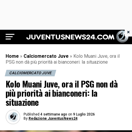
×
Juventus News 24
Home
»
Calciomercato Juve
»
Kolo Muani Juve, ora il
PSG non dà più priorità ai bianconeri: la situazione
CALCIOMERCATO JUVE
Kolo Muani Juve, ora il PSG non dà
più priorità ai bianconeri: la
situazione
Published
4 settimane ago
on
9 Luglio 2026
By
Redazione JuventusNews24