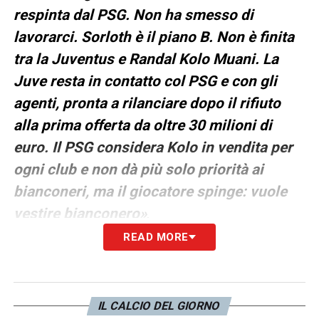
respinta dal PSG. Non ha smesso di
lavorarci. Sorloth è il piano B. Non è finita
tra la Juventus e Randal Kolo Muani. La
Juve resta in contatto col PSG e con gli
agenti, pronta a rilanciare dopo il rifiuto
alla prima offerta da oltre 30 milioni di
euro. Il PSG considera Kolo in vendita per
ogni club e non dà più solo priorità ai
bianconeri, ma il giocatore spinge: vuole
vestire bianconero»
.
READ MORE
I dettagli dell’affare: cifre e scenari
La situazione descritta evidenzia come la
Juventus stia operando in un contesto
IL CALCIO DEL GIORNO