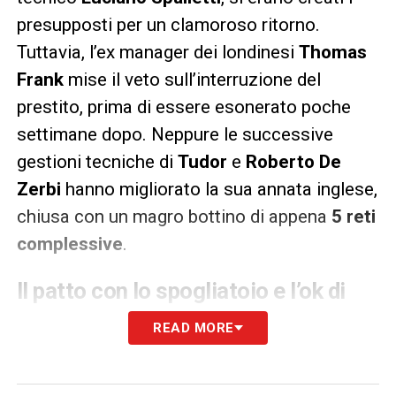
presupposti per un clamoroso ritorno.
Tuttavia, l’ex manager dei londinesi
Thomas
Frank
mise il veto sull’interruzione del
prestito, prima di essere esonerato poche
settimane dopo. Neppure le successive
gestioni tecniche di
Tudor
e
Roberto De
Zerbi
hanno migliorato la sua annata inglese,
chiusa con un magro bottino di appena
5 reti
complessive
.
Il patto con lo spogliatoio e l’ok di
Spalletti
READ MORE
Il classe ’98 ha però mantenuto rapporti
straordinari con lo
spogliatoio juventino
. I