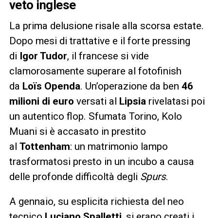
veto inglese
La prima delusione risale alla scorsa estate.
Dopo mesi di trattative e il forte pressing
di
Igor Tudor
, il francese si vide
clamorosamente superare al fotofinish
da
Loïs Openda
. Un’operazione da ben
46
milioni di euro
versati al
Lipsia
rivelatasi poi
un autentico flop. Sfumata Torino, Kolo
Muani si è accasato in prestito
al
Tottenham
: un matrimonio lampo
trasformatosi presto in un incubo a causa
delle profonde difficoltà degli
Spurs
.
A gennaio, su esplicita richiesta del neo
tecnico
Luciano Spalletti
, si erano creati i