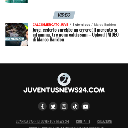
VIDEO
CALCIOMERCATO JUVE
3 giorni ago
Marco Baridon
Juve, cederlo sarebbe un errore! Il mercato si
infiamma, tre nomi caldissimi – Upload | VIDEO
di Marco Baridon
SCARICA L’APP DI JUVENTUS NEWS 24
CONTATTI
REDAZIONE