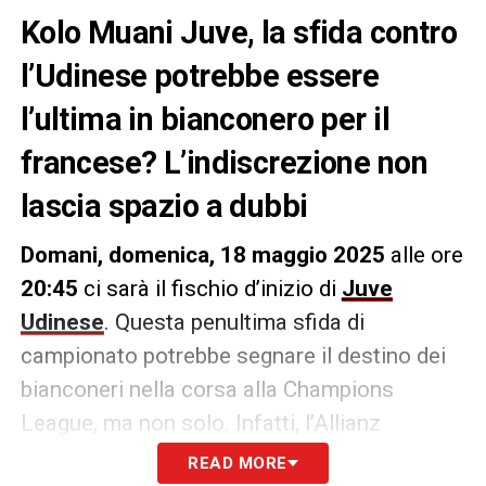
Kolo Muani Juve, la sfida contro
l’Udinese potrebbe essere
l’ultima in bianconero per il
francese? L’indiscrezione non
lascia spazio a dubbi
Domani, domenica, 18 maggio 2025
alle ore
20:45
ci sarà il fischio d’inizio di
Juve
Udinese
. Questa penultima sfida di
campionato potrebbe segnare il destino dei
bianconeri nella corsa alla Champions
League, ma non solo. Infatti, l’Allianz
Stadium rischia di diventare il “teatro” di
READ MORE