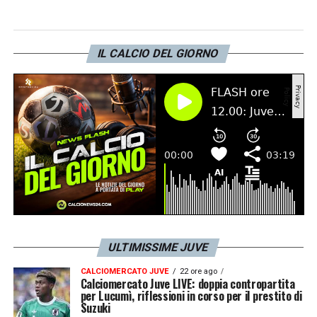
alcuni
addii
. Tra questi ci potrebbe essere
quello di
Randal Kolo Muani
.
IL CALCIO DEL GIORNO
Il riscatto del numero 20 juventino dal PSG
si assesta sui 50 milioni di euro
. Trattasi di
una
cifra proibitiva
per la Vecchia Signora,
che sembra orientata a rispedire il giocatore
al mittente.
LA PLAYLIST DELLE NOSTRE TOP NEWS
ULTIMISSIME JUVE
CALCIOMERCATO JUVE
22 ore ago
Calciomercato Juve LIVE: doppia contropartita
per Lucumì, riflessioni in corso per il prestito di
Suzuki