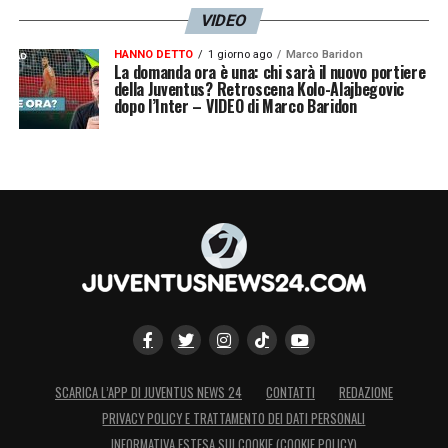
VIDEO
HANNO DETTO
1 giorno ago
Marco Baridon
La domanda ora è una: chi sarà il nuovo portiere
della Juventus? Retroscena Kolo-Alajbegovic
dopo l’Inter – VIDEO di Marco Baridon
SCARICA L’APP DI JUVENTUS NEWS 24
CONTATTI
REDAZIONE
PRIVACY POLICY E TRATTAMENTO DEI DATI PERSONALI
INFORMATIVA ESTESA SUI COOKIE (COOKIE POLICY)