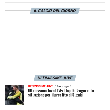
da scartare una sua possibile permanenza
anche per la prossima stagione, a patto che il
IL CALCIO DEL GIORNO
Paris Saint-Germain
conceda la possibilità
di rinnovare il prestito. Lo riporta
Tuttosport
.
LA PLAYLIST DELLE NOSTRE TOP NEWS
ULTIMISSIME JUVE
ULTIMISSIME JUVE
6 ore ago
Ultimissime Juve LIVE: flop Di Gregorio, la
situazione per il prestito di Suzuki