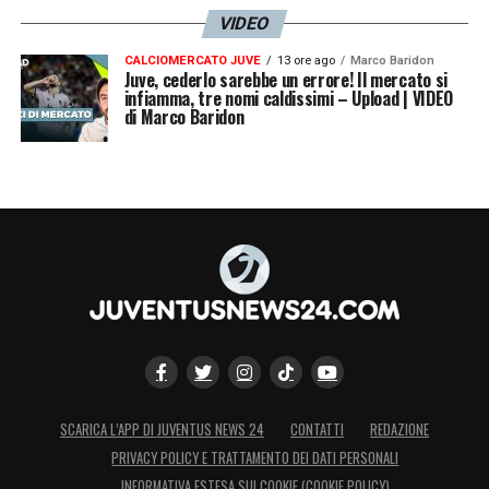
VIDEO
CALCIOMERCATO JUVE
13 ore ago
Marco Baridon
Juve, cederlo sarebbe un errore! Il mercato si
infiamma, tre nomi caldissimi – Upload | VIDEO
di Marco Baridon
SCARICA L’APP DI JUVENTUS NEWS 24
CONTATTI
REDAZIONE
PRIVACY POLICY E TRATTAMENTO DEI DATI PERSONALI
INFORMATIVA ESTESA SUI COOKIE (COOKIE POLICY)