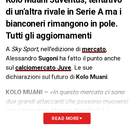
di un’altra rivale in Serie A ma i
bianconeri rimangono in pole.
Tutti gli aggiornamenti
A
Sky Sport
, nell’edizione di
mercato
,
Alessandro
Sugoni
ha fatto il punto anche
sul
calciomercato Juve
. Le sue
dichiarazioni sul futuro di
Kolo Muani
.
KOLO MUANI –
«In questo mercato ci sono
due grandi attaccanti che possono muoversi
in prestito, Kolo Muani e Rashford. La
READ MORE
Juventus è quella che si è mossa con più
convinzione per Kolo Muani. Nelle ultime ore