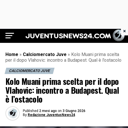
×
Juventus News 24
Home
»
Calciomercato Juve
»
Kolo Muani prima scelta
per il dopo Vlahovic: incontro a Budapest. Qual è l’ostacolo
CALCIOMERCATO JUVE
Kolo Muani prima scelta per il dopo
Vlahovic: incontro a Budapest. Qual
è l’ostacolo
Published
2 mesi ago
on
3 Giugno 2026
By
Redazione JuventusNews24