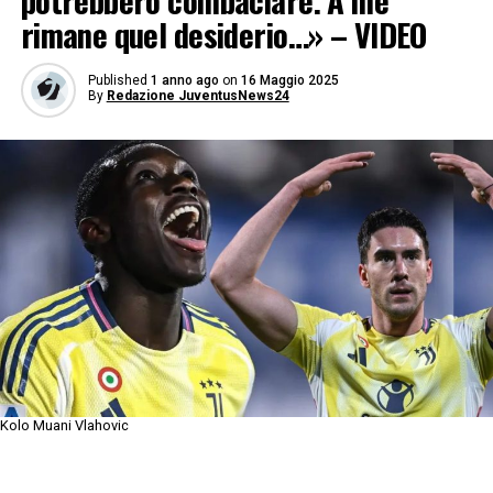
potrebbero combaciare. A me
rimane quel desiderio…» – VIDEO
Published
1 anno ago
on
16 Maggio 2025
By
Redazione JuventusNews24
Kolo Muani Vlahovic