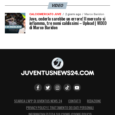
VIDEO
CALCIOMERCATO JUVE
2 giorni ago
Marco Baridon
Juve, cederlo sarebbe un errore! Il mercato si
infiamma, tre nomi caldissimi – Upload | VIDEO
di Marco Baridon
SCARICA L’APP DI JUVENTUS NEWS 24
CONTATTI
REDAZIONE
PRIVACY POLICY E TRATTAMENTO DEI DATI PERSONALI
INFORMATIVA ESTESA SUI COOKIE (COOKIE POLICY)