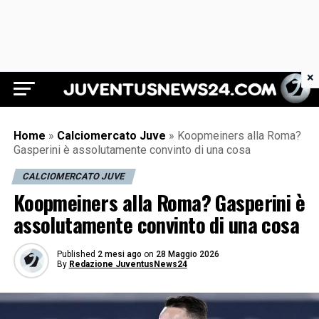
×
Juventus News 24
Home
»
Calciomercato Juve
»
Koopmeiners alla Roma?
Gasperini è assolutamente convinto di una cosa
CALCIOMERCATO JUVE
Koopmeiners alla Roma? Gasperini è
assolutamente convinto di una cosa
Published
2 mesi ago
on
28 Maggio 2026
By
Redazione JuventusNews24