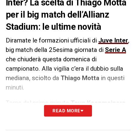
Inter? La scelta di Thiago Motta
per il big match dell’Allianz
Stadium: le ultime novità
Diramate le formazioni ufficiali di
Juve Inter
,
big match della 25esima giornata di
Serie A
che chiuderà questa domenica di
campionato. Alla vigilia c’era il dubbio sulla
mediana, sciolto da
Thiago Motta
in questi
minuti.
Torna dal primo minuto
Teun Koopmeiners
,
READ MORE
che scenderà in campo dall’inizio dopo la
panchina in Champions contro il PSV. Al
fianco dell’olandese ci sarà Thuram,