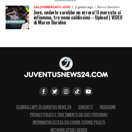
CALCIOMERCATO JUVE
2 giorni ago
Marco Baridon
Juve, cederlo sarebbe un errore! Il mercato si
infiamma, tre nomi caldissimi – Upload | VIDEO
di Marco Baridon
SCARICA L’APP DI JUVENTUS NEWS 24
CONTATTI
REDAZIONE
PRIVACY POLICY E TRATTAMENTO DEI DATI PERSONALI
INFORMATIVA ESTESA SUI COOKIE (COOKIE POLICY)
NETWORK SPORT REVIEW