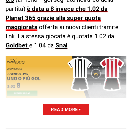
partita)
è data a 8 invece che 1.02 da
Planet 365 grazie alla super quota
maggiorata
offerta ai nuovi clienti tramite
link. La stessa giocata è quotata 1.02 da
Goldbet
e 1.04 da
Snai
.
READ MORE
LA PLAYLIST DELLE NOSTRE TOP NEWS