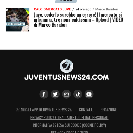
CALCIOMERCATO JUVE
24 ore ago
Marco Baridon
Juve, cederlo sarebbe un errore! Il mercato si
infiamma, tre nomi caldissimi – Upload | VIDEO
di Marco Baridon
SCARICA L’APP DI JUVENTUS NEWS 24
CONTATTI
REDAZIONE
PRIVACY POLICY E TRATTAMENTO DEI DATI PERSONALI
INFORMATIVA ESTESA SUI COOKIE (COOKIE POLICY)
NETWORK SPORT REVIEW