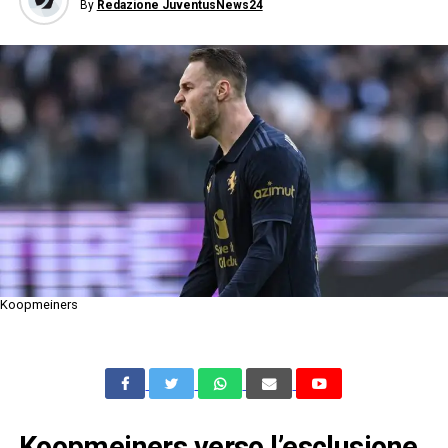
By
Redazione JuventusNews24
Koopmeiners
Koopmeiners verso l’esclusione