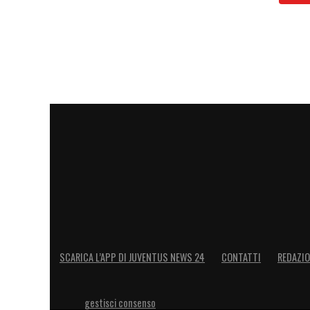
SCARICA L’APP DI JUVENTUS NEWS 24
CONTATTI
REDAZI
gestisci consenso