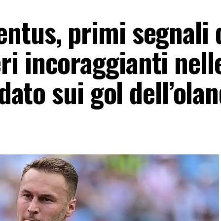
ntus, primi segnali 
i incoraggianti nell
 dato sui gol dell’ola