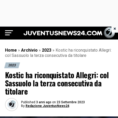
×
Juventus News 24
Home
»
Archivio
»
2023
»
Kostic ha riconquistato Allegri:
col Sassuolo la terza consecutiva da titolare
2023
Kostic ha riconquistato Allegri: col
Sassuolo la terza consecutiva da
titolare
Published
3 anni ago
on
23 Settembre 2023
By
Redazione JuventusNews24