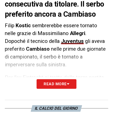
consecutiva da titolare. Il serbo
preferito ancora a Cambiaso
Filip
Kostic
sembrerebbe essere tornato
nelle grazie di Massimiliano
Allegri
.
Dopoché il tecnico della
Juventus
gli aveva
preferito
Cambiaso
nelle prime due giornate
di campionato, il serbo è tornato a
imperversare sulla sinistra.
Per l’ex Eintracht si tratta della terza partita
READ MORE
consecutiva da titolare in
Serie A
.
LA PLAYLIST DELLE NOSTRE TOP NEWS
IL CALCIO DEL GIORNO