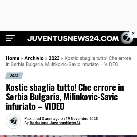
×
Juventus News 24
Home
»
Archivio
»
2023
»
Kostic sbaglia tutto! Che errore
in Serbia Bulgaria, Milinkovic-Savic infuriato – VIDEO
2023
Kostic sbaglia tutto! Che errore in
Serbia Bulgaria, Milinkovic-Savic
infuriato – VIDEO
Published
3 anni ago
on
19 Novembre 2023
By
Redazione JuventusNews24