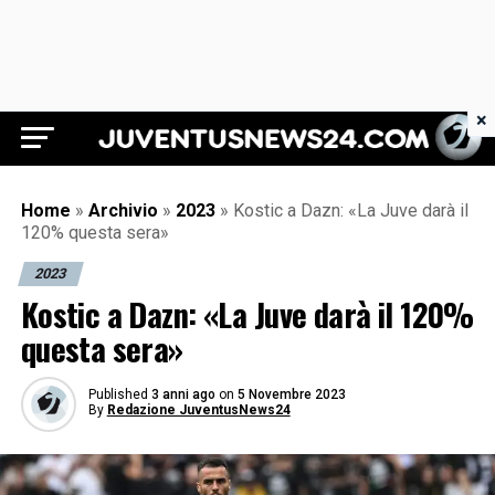
×
Juventus News 24
Home
»
Archivio
»
2023
»
Kostic a Dazn: «La Juve darà il
120% questa sera»
2023
Kostic a Dazn: «La Juve darà il 120%
questa sera»
Published
3 anni ago
on
5 Novembre 2023
By
Redazione JuventusNews24