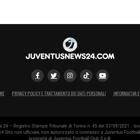
ONE
PRIVACY POLICY E TRATTAMENTO DEI DATI PERSONALI
INFORMATIVA E
24 – Registro Stampa Tribunale di Torino n. 45 del 07/09/2021 - Iscr
014 Sito non ufficiale, non autorizzato o connesso a Juventus Footbal
proprietà di Juventus Football Club S.p.A.