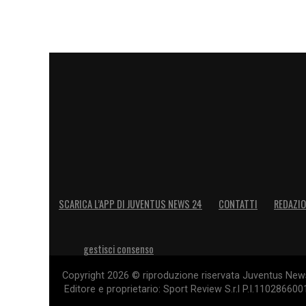
SCARICA L’APP DI JUVENTUS NEWS 24
CONTATTI
REDAZI
gestisci consenso
Copyright 2026 © riproduzione riservata Juventus News 
Editore e proprietario: Sport Review S.r.l P.I.11028660