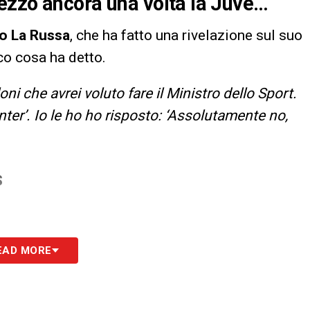
ezzo ancora una volta la Juve…
io La Russa
, che ha fatto una rivelazione sul suo
o cosa ha detto.
ni che avrei voluto fare il Ministro dello Sport.
 Inter’. Io le ho ho risposto: ‘Assolutamente no,
S
EAD MORE