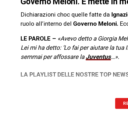
Governo Meloni. E mette in m
Dichiarazioni choc quelle fatte da
Ignaz
ruolo all’interno del
Governo Meloni.
Ecc
LE PAROLE –
«Avevo detto a Giorgia Melo
Lei mi ha detto: ‘Lo fai per aiutare la tua
semmai per affossare la
Juventus
…».
LA PLAYLIST DELLE NOSTRE TOP NEW
R