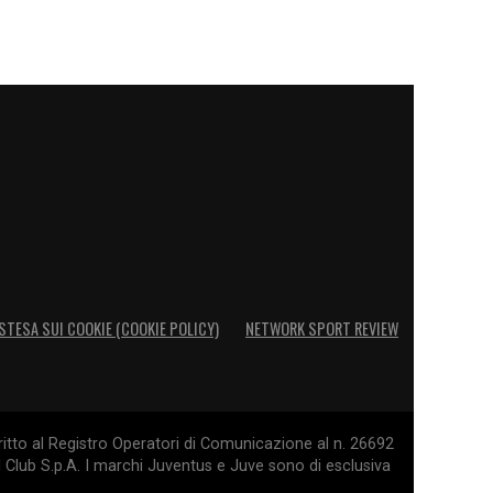
STESA SUI COOKIE (COOKIE POLICY)
NETWORK SPORT REVIEW
itto al Registro Operatori di Comunicazione al n. 26692
l Club S.p.A. I marchi Juventus e Juve sono di esclusiva