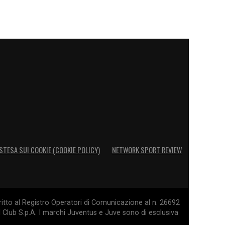
STESA SUI COOKIE (COOKIE POLICY)
NETWORK SPORT REVIEW
itto al Registro Operatori di Comunicazione al n. 26692
l Club S.p.A. I marchi Juventus e Juve sono di esclusiva