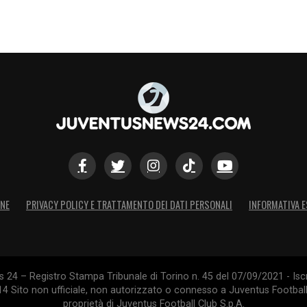
ONE
PRIVACY POLICY E TRATTAMENTO DEI DATI PERSONALI
INFORMATIVA E
24 – Registro Stampa Tribunale di Torino n. 45 del 07/09/2021 - Iscr
014 Sito non ufficiale, non autorizzato o connesso a Juventus Footbal
proprietà di Juventus Football Club S.p.A.