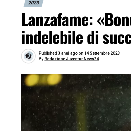
2023
Lanzafame: «Bonu
indelebile di suc
Published
3 anni ago
on
14 Settembre 2023
By
Redazione JuventusNews24