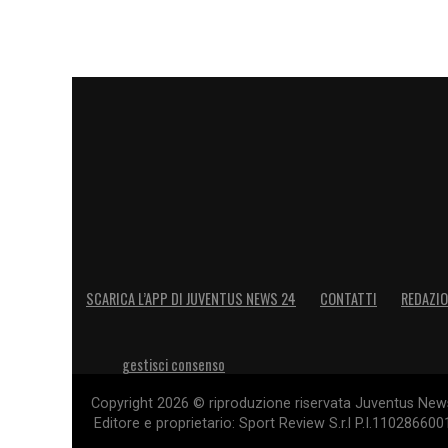
SCARICA L’APP DI JUVENTUS NEWS 24
CONTATTI
REDAZI
gestisci consenso
Copyright 2026 © riproduzione riservata Juventus News 
Editore e proprietario: Sport Review S.r.l P.I.11028660