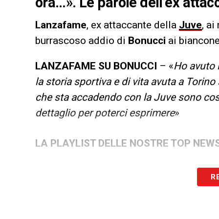
ora…». Le parole dell’ex atta
Lanzafame
, ex attaccante della
Juve
, a
burrascoso addio di
Bonucci
ai biancone
LANZAFAME SU BONUCCI
– «
Ho avuto 
la storia sportiva e di vita avuta a Torino
che sta accadendo con la Juve sono cos
dettaglio per poterci esprimere
»
LA PLAYLIST DELLE NOSTRE TOP NEW
R