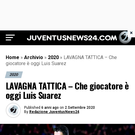
×
Juventus News 24
Home
»
Archivio
»
2020
»
LAVAGNA TATTICA – Che
giocatore è oggi Luis Suarez
2020
LAVAGNA TATTICA – Che giocatore è
oggi Luis Suarez
Published
6 anni ago
on
2 Settembre 2020
By
Redazione JuventusNews24