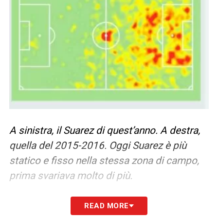
A sinistra, il Suarez di quest’anno. A destra,
quella del 2015-2016. Oggi Suarez è più
statico e fisso nella stessa zona di campo,
prima svariava molto di più.
La sua
minore intensità
è facilmente
READ MORE
misurabile da qualsiasi tipo di statistica.