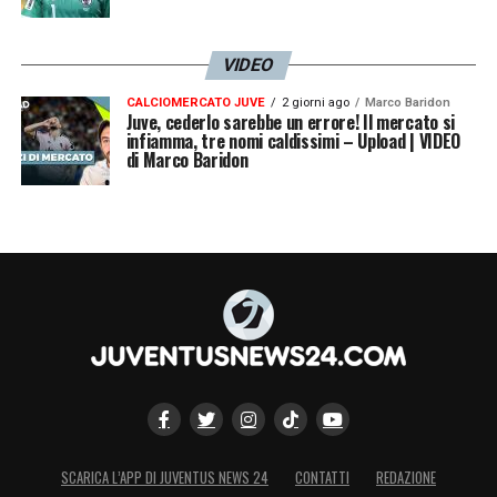
VIDEO
CALCIOMERCATO JUVE
2 giorni ago
Marco Baridon
Juve, cederlo sarebbe un errore! Il mercato si
infiamma, tre nomi caldissimi – Upload | VIDEO
di Marco Baridon
SCARICA L’APP DI JUVENTUS NEWS 24
CONTATTI
REDAZIONE