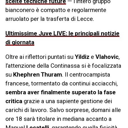
scelte tecniche future
— l’intero gruppo
bianconero è compatto e regolarmente
arruolato per la trasferta di Lecce.
Ultimissime Juve LIVE: le principali notizie
di giornata
Oltre ai riflettori puntati su
Yildiz
e
Vlahovic
,
l’attenzione della Continassa si è focalizzata
su
Khephren Thuram
. Il centrocampista
francese, tormentato da continui acciacchi,
sembra aver finalmente superato la fase
critica
grazie a una sapiente gestione dei
carichi di lavoro. Salvo sorprese, domani alle
ore 18 sarà titolare in mediana accanto a
Manuel
Locatelli
, garantendo quella fisicità