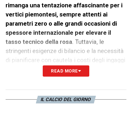
rimanga una tentazione affascinante per i
vertici piemontesi, sempre attenti ai
parametri zero o alle grandi occasioni di
spessore internazionale per elevare il
tasso tecnico della rosa
. Tuttavia, le
stringenti esigenze di bilancio e la necessità
di pianificare con cautela i costi degli ingaggi
impongono alla dirigenza la massima
READ MORE
prudenza.
LA PLAYLIST DELLE NOSTRE TOP NEWS
IL CALCIO DEL GIORNO