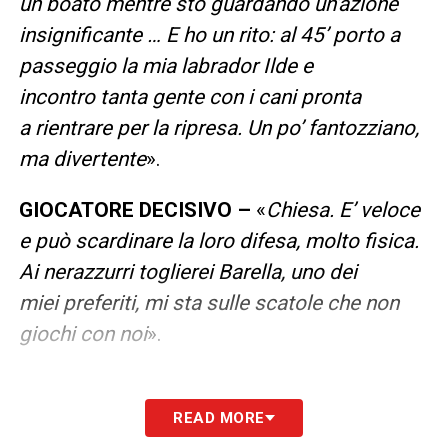
un boato mentre sto guardando un’azione
insignificante … E ho un rito: al 45’ porto a
passeggio la mia labrador Ilde e
incontro tanta gente con i cani pronta
a rientrare per la ripresa. Un po’ fantozziano,
ma divertente
».
GIOCATORE DECISIVO –
«
Chiesa. E’ veloce
e può scardinare la loro difesa, molto fisica.
Ai nerazzurri toglierei Barella, uno dei
miei preferiti, mi sta sulle scatole che non
giochi con noi
».
READ MORE
LA PLAYLIST DELLE NOSTRE TOP NEWS