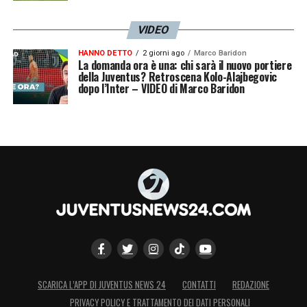
VIDEO
HANNO DETTO
2 giorni ago
Marco Baridon
La domanda ora è una: chi sarà il nuovo portiere
della Juventus? Retroscena Kolo-Alajbegovic
dopo l’Inter – VIDEO di Marco Baridon
SCARICA L’APP DI JUVENTUS NEWS 24
CONTATTI
REDAZIONE
PRIVACY POLICY E TRATTAMENTO DEI DATI PERSONALI