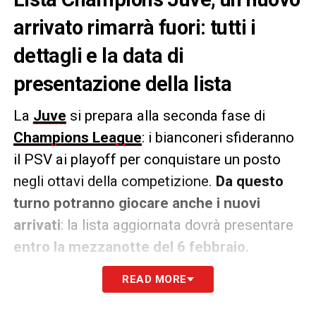
arrivato rimarrà fuori: tutti i
dettagli e la data di
presentazione della lista
La
Juve
si prepara alla seconda fase di
Champions League
: i bianconeri sfideranno
il PSV ai playoff per conquistare un posto
negli ottavi della competizione.
Da questo
turno potranno giocare anche i nuovi
arrivati
: la lista aggiornata dovrà presentare
entro la mezzanotte del 6 febbraio.
READ MORE
Solamente tre dei nuovi acquisti potranno
essere inseriti nella lista: uno tra
Alberto