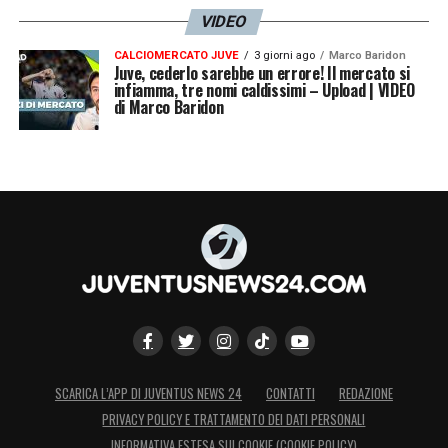
VIDEO
CALCIOMERCATO JUVE
3 giorni ago
Marco Baridon
Juve, cederlo sarebbe un errore! Il mercato si
infiamma, tre nomi caldissimi – Upload | VIDEO
di Marco Baridon
SCARICA L’APP DI JUVENTUS NEWS 24
CONTATTI
REDAZIONE
PRIVACY POLICY E TRATTAMENTO DEI DATI PERSONALI
INFORMATIVA ESTESA SUI COOKIE (COOKIE POLICY)