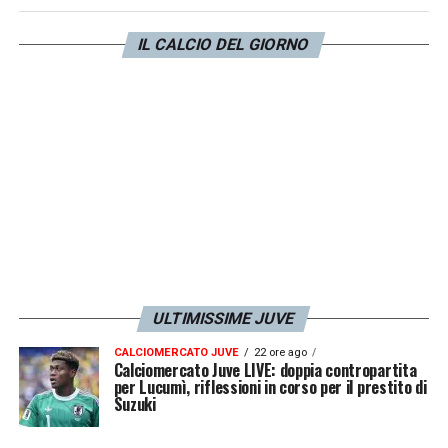
Costa, Renato Veiga, Kolo Muani e Kelly
resterà fuori.
IL CALCIO DEL GIORNO
LA PLAYLIST DELLE NOSTRE TOP NEWS
ULTIMISSIME JUVE
CALCIOMERCATO JUVE
22 ore ago
Calciomercato Juve LIVE: doppia contropartita
per Lucumì, riflessioni in corso per il prestito di
Suzuki