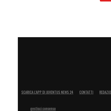
38 Daffara
40 Rouhi
51 Mbangula
LA PLAYLIST DELLE NOSTRE TOP NEW
SCARICA L’APP DI JUVENTUS NEWS 24
CONTATTI
REDAZI
gestisci consenso