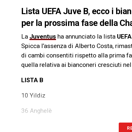
Lista UEFA Juve B, ecco i bian
per la prossima fase della Ch
La
Juventus
ha annunciato la lista
UEF
Spicca l’assenza di Alberto Costa, rimast
di cambi consentiti rispetto alla prima fas
quella relativa ai bianconeri cresciuti ne
LISTA B
10 Yildiz
36 Anghelè
37 Savona
R