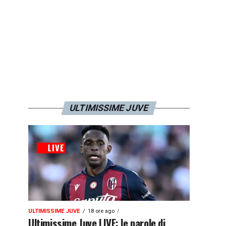
ULTIMISSIME JUVE
ULTIMISSIME JUVE
18 ore ago
Ultimissime Juve LIVE: le parole di