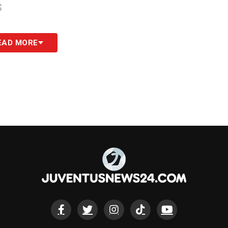
S
EAD MORE