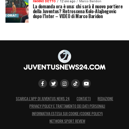
HANNO DETTO
12 ore ago
Marco Baridon
La domanda ora è una: chi sarà il nuovo portiere
della Juventus? Retroscena Kolo-Alajbegovic
dopo l’Inter – VIDEO di Marco Baridon
SCARICA L’APP DI JUVENTUS NEWS 24
CONTATTI
REDAZIONE
PRIVACY POLICY E TRATTAMENTO DEI DATI PERSONALI
INFORMATIVA ESTESA SUI COOKIE (COOKIE POLICY)
NETWORK SPORT REVIEW