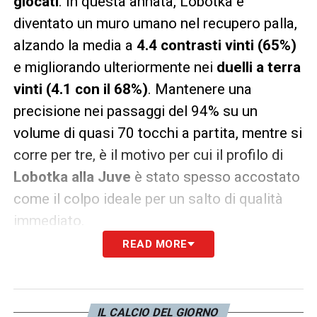
giocati
. In questa annata, Lobotka è
diventato un muro umano nel recupero palla,
alzando la media a
4.4 contrasti vinti (65%)
e migliorando ulteriormente nei
duelli a terra
vinti (4.1 con il 68%)
. Mantenere una
precisione nei passaggi del 94% su un
volume di quasi 70 tocchi a partita, mentre si
corre per tre, è il motivo per cui il profilo di
Lobotka alla Juve
è stato spesso accostato
come il colpo ideale per un salto di qualità
immediato.
READ MORE
Oggi, guardando a quelle statistiche
mostruose, è chiaro perché le big del
campionato abbiano messo gli occhi su di
IL CALCIO DEL GIORNO