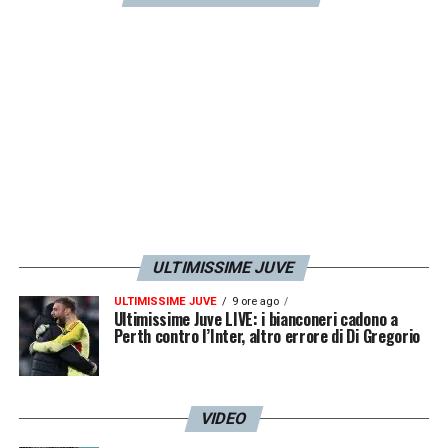
lui. Immaginare
Lobotka alla Juve
significa
ipotizzare l’innesto di un calciatore che
garantisce affidabilità totale: un leader
silenzioso che trasforma ogni pallone
sporco in un’azione pulita.
Che resti
all’ombra del Vesuvio o che il futuro riservi
sorprese, i numeri della sua era
spallettiana restano il manifesto del
regista perfetto
.
ULTIMISSIME JUVE
ULTIMISSIME JUVE
9 ore ago
LA PLAYLIST DELLE NOSTRE TOP NEWS
Ultimissime Juve LIVE: i bianconeri cadono a
Perth contro l’Inter, altro errore di Di Gregorio
VIDEO