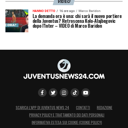
VIDEO
HANNO DETTO
16 ore ago
Marco Baridon
La domanda ora è una: chi sarà il nuovo portiere
della Juventus? Retroscena Kolo-Alajbegovic
dopo l’Inter – VIDEO di Marco Baridon
SCARICA L’APP DI JUVENTUS NEWS 24
CONTATTI
REDAZIONE
PRIVACY POLICY E TRATTAMENTO DEI DATI PERSONALI
INFORMATIVA ESTESA SUI COOKIE (COOKIE POLICY)