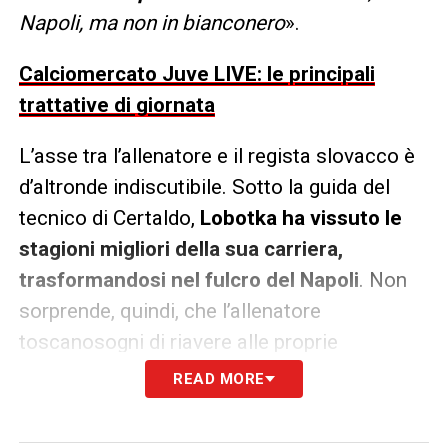
Napoli, ma non in bianconero
».
Calciomercato Juve LIVE: le principali
trattative di giornata
L’asse tra l’allenatore e il regista slovacco è
d’altronde indiscutibile. Sotto la guida del
tecnico di Certaldo,
Lobotka ha vissuto le
stagioni migliori della sua carriera,
trasformandosi nel fulcro del Napoli
. Non
sorprende, quindi, che l’allenatore
toscanosogni di riavere alle proprie
dipendenze lo slovacco.
READ MORE
La Juventus è alla ricerca di un profilo