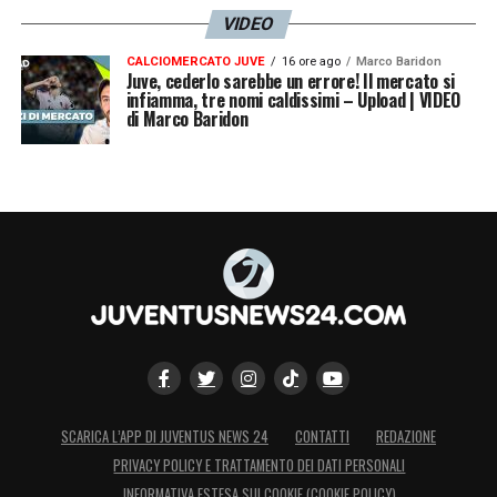
VIDEO
CALCIOMERCATO JUVE
16 ore ago
Marco Baridon
Juve, cederlo sarebbe un errore! Il mercato si
infiamma, tre nomi caldissimi – Upload | VIDEO
di Marco Baridon
SCARICA L’APP DI JUVENTUS NEWS 24
CONTATTI
REDAZIONE
PRIVACY POLICY E TRATTAMENTO DEI DATI PERSONALI
INFORMATIVA ESTESA SUI COOKIE (COOKIE POLICY)