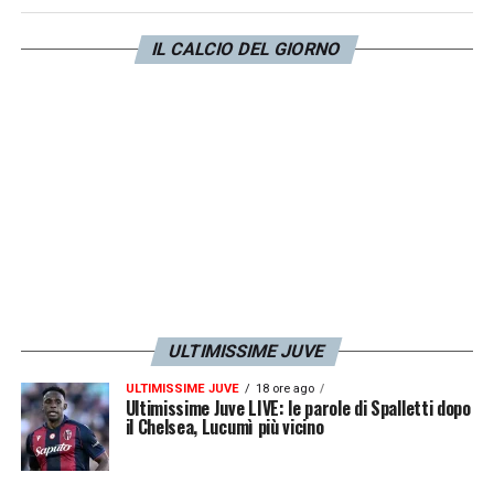
potrebbe anche decidere di abbassare
IL CALCIO DEL GIORNO
Locatelli sulla linea dei difensori per aggirare
il problema in un momento cruciale della
stagione.
LA PLAYLIST DELLE NOSTRE TOP NEWS
ULTIMISSIME JUVE
ULTIMISSIME JUVE
18 ore ago
Ultimissime Juve LIVE: le parole di Spalletti dopo
il Chelsea, Lucumì più vicino