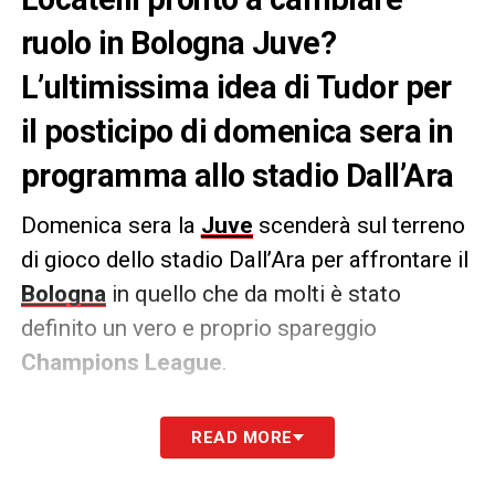
ruolo in Bologna Juve?
L’ultimissima idea di Tudor per
il posticipo di domenica sera in
programma allo stadio Dall’Ara
Domenica sera la
Juve
scenderà sul terreno
di gioco dello stadio Dall’Ara per affrontare il
Bologna
in quello che da molti è stato
definito un vero e proprio spareggio
Champions League
.
Tudor
sarà costretto a fare a meno di
Kelly
,
READ MORE
che ha rimediato una lesione muscolare. Per
questo motivo, secondo
Tuttosport
,