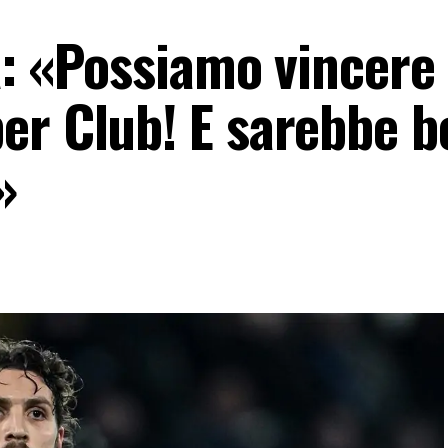
A: «Possiamo vincere 
er Club! E sarebbe b
»