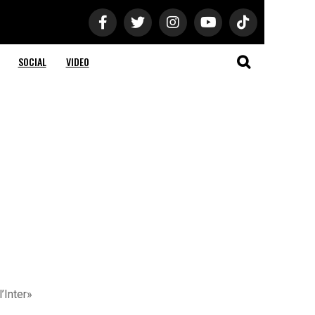
SOCIAL
VIDEO
’Inter»