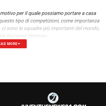
l motivo per il quale possiamo portare a casa
 questo tipo di competizioni, come importanza
o, ci sono le squadre più importanti del mondo,
come facciamo sempre».
EAD MORE
ffrontare una squadra italiana (l’Inter, ndr),
e fatte bene».
 la vedi nei film e poi è davvero così: è un
rtante al mondo. È motivo di orgoglio il fatto
e ragazzi molto diversi tra loro. Weston non ci
m’è lui da americano. È un ragazzo eccezionale, a