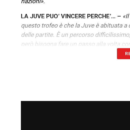
nazioni».
LA JUVE PUO’ VINCERE PERCHE’… –
«I
questo trofeo è che la Juve è abituata a
delle partite. È un percorso difficilissim
però bisogna fare un passo alla volta 
R
AFFRONTARE L’INTER –
«Sarebbe bello a
vorrebbe dire che le cose sarebbero stat
STATI UNITI –
«L’America è sempre bella,
Paese che mi emoziona, credo il più impo
che sia lì, sarà uno spettacolo».
MCKENNIE E WEAH IN CASA –
«Sono du
racconta com’è l’America, ci fa vivere co