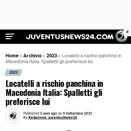
×
Juventus News 24
Home
»
Archivio
»
2023
»
Locatelli a rischio panchina in
Macedonia Italia: Spalletti gli preferisce lui
2023
Locatelli a rischio panchina in
Macedonia Italia: Spalletti gli
preferisce lui
Published
3 anni ago
on
9 Settembre 2023
By
Redazione JuventusNews24