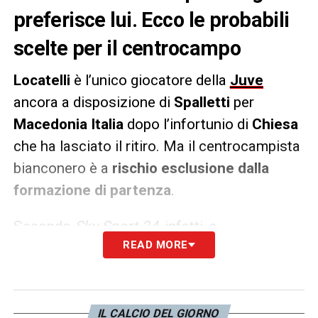
preferisce lui. Ecco le probabili
scelte per il centrocampo
Locatelli
è l’unico giocatore della
Juve
ancora a disposizione di
Spalletti
per
Macedonia Italia
dopo l’infortunio di
Chiesa
che ha lasciato il ritiro. Ma il centrocampista
bianconero è a
rischio esclusione dalla
formazione di partenza
.
Secondo
Sky Sport 24
, infatti, a
READ MORE
centrocampo dovrebbero giocare titolari
Barella
e
Tonali
come mezzali e
Cristante
davanti alla difesa. Locatelli, dunque, con
ogni probabilità
partirà dalla panchina
.
IL CALCIO DEL GIORNO