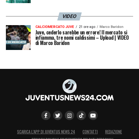
VIDEO
CALCIOMERCATO JUVE
21 ore ago
Marco Baridon
Juve, cederlo sarebbe un errore! Il mercato si
infiamma, tre nomi caldissimi – Upload | VIDEO
di Marco Baridon
SCARICA L’APP DI JUVENTUS NEWS 24
CONTATTI
REDAZIONE