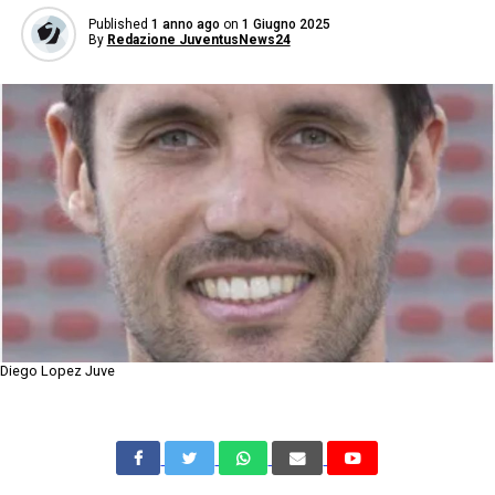
Published
1 anno ago
on
1 Giugno 2025
By
Redazione JuventusNews24
Diego Lopez Juve