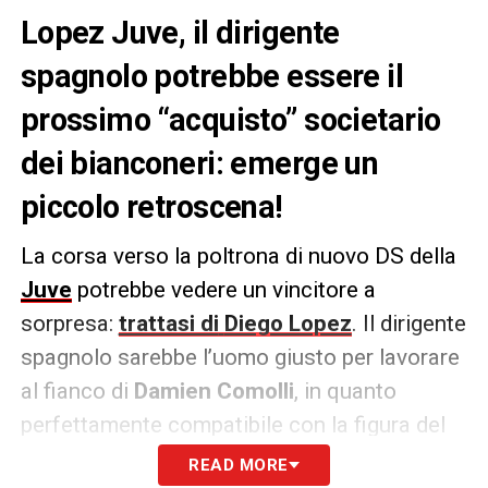
Lopez Juve, il dirigente
spagnolo potrebbe essere il
prossimo “acquisto” societario
dei bianconeri: emerge un
piccolo retroscena!
La corsa verso la poltrona di nuovo DS della
Juve
potrebbe vedere un vincitore a
sorpresa:
trattasi di
Diego Lopez
. Il dirigente
spagnolo sarebbe l’uomo giusto per lavorare
al fianco di
Damien Comolli
, in quanto
perfettamente compatibile con la figura del
direttore francese e in possesso di qualità
READ MORE