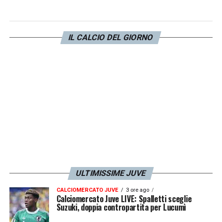
calcistiche e manageriali rilevanti. Queste
sue propensioni fanno il paio con un
retroscena
.
IL CALCIO DEL GIORNO
Secondo quanto asserisce
Tuttosport
, il
dirigente spagnolo ha già salutato
ufficialmente il Rennes e sarebbe pronto per
tuffarsi in una nuova avventura. Che sia a
tinte
bianconere
?
LA PLAYLIST DELLE NOSTRE TOP NEWS
ULTIMISSIME JUVE
CALCIOMERCATO JUVE
3 ore ago
Calciomercato Juve LIVE: Spalletti sceglie
Suzuki, doppia contropartita per Lucumì